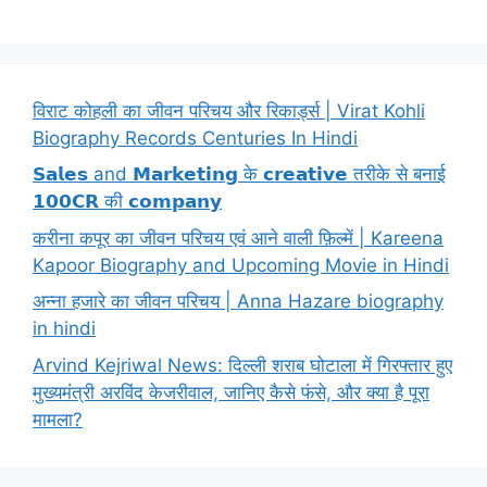
विराट कोहली का जीवन परिचय और रिकार्ड्स | Virat Kohli
Biography Records Centuries In Hindi
𝗦𝗮𝗹𝗲𝘀 and 𝗠𝗮𝗿𝗸𝗲𝘁𝗶𝗻𝗴 के 𝗰𝗿𝗲𝗮𝘁𝗶𝘃𝗲 तरीके से बनाई
𝟭𝟬𝟬𝗖𝗥 की 𝗰𝗼𝗺𝗽𝗮𝗻𝘆
करीना कपूर का जीवन परिचय एवं आने वाली फ़िल्में | Kareena
Kapoor Biography and Upcoming Movie in Hindi
अन्ना हजारे का जीवन परिचय | Anna Hazare biography
in hindi
Arvind Kejriwal News: दिल्ली शराब घोटाला में गिरफ्तार हुए
मुख्यमंत्री अरविंद केजरीवाल, जानिए कैसे फंसे, और क्या है पूरा
मामला?