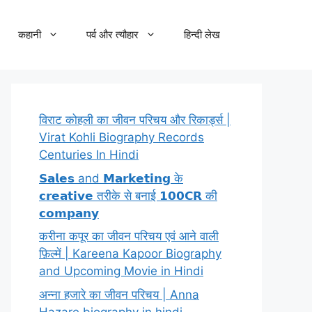
कहानी
पर्व और त्यौहार
हिन्दी लेख
विराट कोहली का जीवन परिचय और रिकार्ड्स |
Virat Kohli Biography Records
Centuries In Hindi
𝗦𝗮𝗹𝗲𝘀 and 𝗠𝗮𝗿𝗸𝗲𝘁𝗶𝗻𝗴 के
𝗰𝗿𝗲𝗮𝘁𝗶𝘃𝗲 तरीके से बनाई 𝟭𝟬𝟬𝗖𝗥 की
𝗰𝗼𝗺𝗽𝗮𝗻𝘆
करीना कपूर का जीवन परिचय एवं आने वाली
फ़िल्में | Kareena Kapoor Biography
and Upcoming Movie in Hindi
अन्ना हजारे का जीवन परिचय | Anna
Hazare biography in hindi