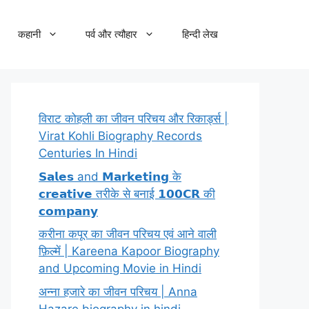
कहानी
पर्व और त्यौहार
हिन्दी लेख
विराट कोहली का जीवन परिचय और रिकार्ड्स |
Virat Kohli Biography Records
Centuries In Hindi
𝗦𝗮𝗹𝗲𝘀 and 𝗠𝗮𝗿𝗸𝗲𝘁𝗶𝗻𝗴 के
𝗰𝗿𝗲𝗮𝘁𝗶𝘃𝗲 तरीके से बनाई 𝟭𝟬𝟬𝗖𝗥 की
𝗰𝗼𝗺𝗽𝗮𝗻𝘆
करीना कपूर का जीवन परिचय एवं आने वाली
फ़िल्में | Kareena Kapoor Biography
and Upcoming Movie in Hindi
अन्ना हजारे का जीवन परिचय | Anna
Hazare biography in hindi