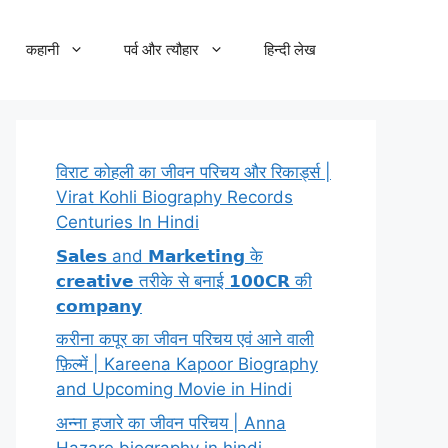
कहानी
पर्व और त्यौहार
हिन्दी लेख
विराट कोहली का जीवन परिचय और रिकार्ड्स |
Virat Kohli Biography Records
Centuries In Hindi
𝗦𝗮𝗹𝗲𝘀 and 𝗠𝗮𝗿𝗸𝗲𝘁𝗶𝗻𝗴 के
𝗰𝗿𝗲𝗮𝘁𝗶𝘃𝗲 तरीके से बनाई 𝟭𝟬𝟬𝗖𝗥 की
𝗰𝗼𝗺𝗽𝗮𝗻𝘆
करीना कपूर का जीवन परिचय एवं आने वाली
फ़िल्में | Kareena Kapoor Biography
and Upcoming Movie in Hindi
अन्ना हजारे का जीवन परिचय | Anna
Hazare biography in hindi