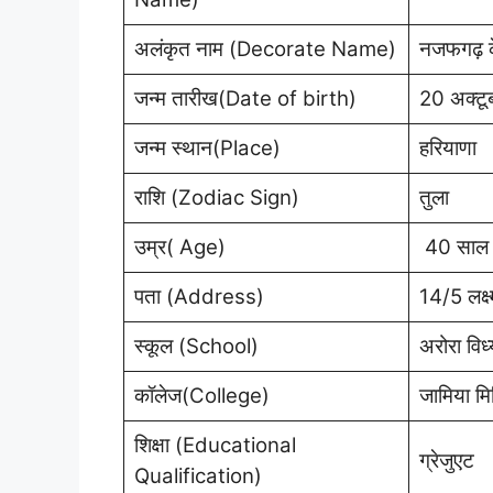
अलंकृत नाम (Decorate Name)
नजफगढ़ के
जन्म तारीख(Date of birth)
20 अक्ट
जन्म स्थान(Place)
हरियाणा
राशि (Zodiac Sign)
तुला
उम्र( Age)
40 साल
पता (Address)
14/5 लक्ष्
स्कूल (School)
अरोरा विध्
कॉलेज(College)
जामिया मि
शिक्षा (Educational
ग्रेजुएट
Qualification)