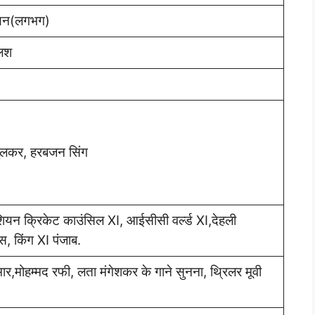
यन(लगभग)
लिश
दुलकर, हरबजन सिंग
शियन क्रिकेट काउंसिल XI, आईसीसी वर्ल्ड XI,देहली
स, किंग XI पंजाब.
ार,मोहम्मद रफी, लता मंगेशकर के गाने सुनना, थ्रिलर मूवी