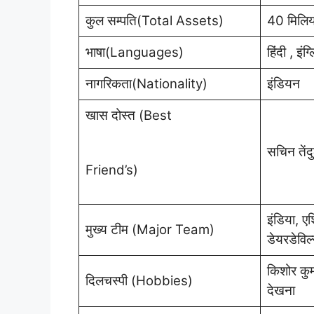
कुल सम्पति(Total Assets)
40 मिलि
भाषा(Languages)
हिंदी , इंग्
नागरिकता(Nationality)
इंडियन
खास दोस्त (Best
सचिन तें
Friend’s)
इंडिया, ए
मुख्य टीम (Major Team)
डेयरडेविल्
किशोर कुम
दिलचस्पी (Hobbies)
देखना