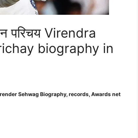
जीवन परिचय Virendra
ichay biography in
्कार ( Virender Sehwag Biography, records, Awards net