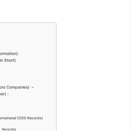
formation):
 in Short)
Sponsors Companies) –
er) :
nternational (ODI) Records)
nal Records)