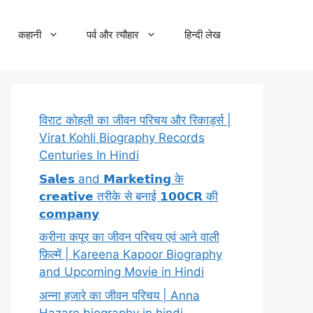
कहानी
पर्व और त्यौहार
हिन्दी लेख
विराट कोहली का जीवन परिचय और रिकार्ड्स |
Virat Kohli Biography Records
Centuries In Hindi
𝗦𝗮𝗹𝗲𝘀 and 𝗠𝗮𝗿𝗸𝗲𝘁𝗶𝗻𝗴 के
𝗰𝗿𝗲𝗮𝘁𝗶𝘃𝗲 तरीके से बनाई 𝟭𝟬𝟬𝗖𝗥 की
𝗰𝗼𝗺𝗽𝗮𝗻𝘆
करीना कपूर का जीवन परिचय एवं आने वाली
फ़िल्में | Kareena Kapoor Biography
and Upcoming Movie in Hindi
अन्ना हजारे का जीवन परिचय | Anna
Hazare biography in hindi