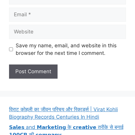
Email
Website
Save my name, email, and website in this
browser for the next time I comment.
विराट कोहली का जीवन परिचय और रिकार्ड्स | Virat Kohli
Biography Records Centuries In Hindi
𝗦𝗮𝗹𝗲𝘀 and 𝗠𝗮𝗿𝗸𝗲𝘁𝗶𝗻𝗴 के 𝗰𝗿𝗲𝗮𝘁𝗶𝘃𝗲 तरीके से बनाई
𝟭𝟬𝟬𝗖𝗥 की 𝗰𝗼𝗺𝗽𝗮𝗻𝘆