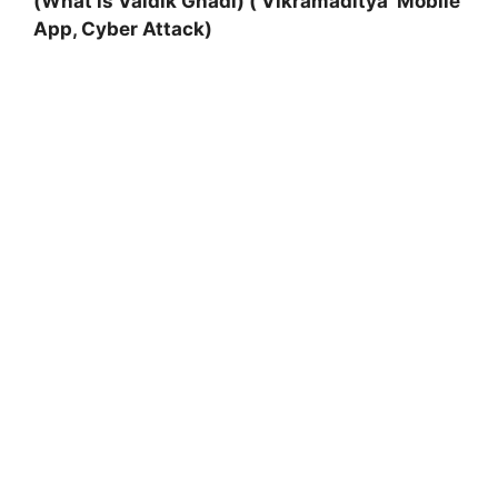
(What is Vaidik Ghadi) (‘Vikramaditya’ Mobile
App, Cyber Attack)