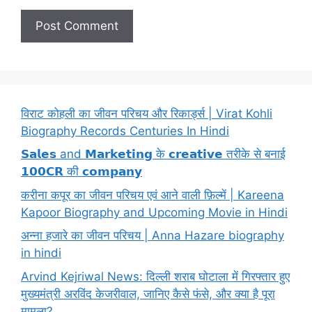
विराट कोहली का जीवन परिचय और रिकार्ड्स | Virat Kohli
Biography Records Centuries In Hindi
𝗦𝗮𝗹𝗲𝘀 and 𝗠𝗮𝗿𝗸𝗲𝘁𝗶𝗻𝗴 के 𝗰𝗿𝗲𝗮𝘁𝗶𝘃𝗲 तरीके से बनाई
𝟭𝟬𝟬𝗖𝗥 की 𝗰𝗼𝗺𝗽𝗮𝗻𝘆
करीना कपूर का जीवन परिचय एवं आने वाली फ़िल्में | Kareena
Kapoor Biography and Upcoming Movie in Hindi
अन्ना हजारे का जीवन परिचय | Anna Hazare biography
in hindi
Arvind Kejriwal News: दिल्ली शराब घोटाला में गिरफ्तार हुए
मुख्यमंत्री अरविंद केजरीवाल, जानिए कैसे फंसे, और क्या है पूरा
मामला?