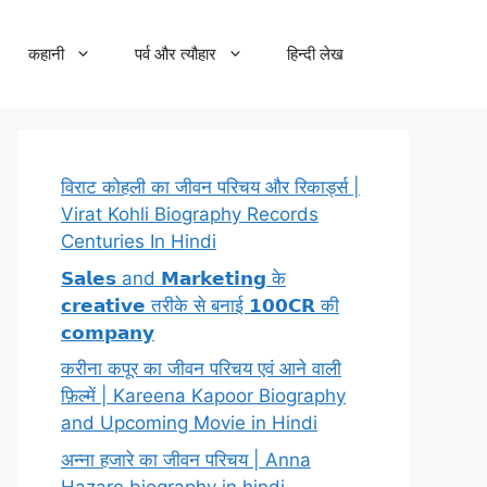
कहानी
पर्व और त्यौहार
हिन्दी लेख
विराट कोहली का जीवन परिचय और रिकार्ड्स |
Virat Kohli Biography Records
Centuries In Hindi
𝗦𝗮𝗹𝗲𝘀 and 𝗠𝗮𝗿𝗸𝗲𝘁𝗶𝗻𝗴 के
𝗰𝗿𝗲𝗮𝘁𝗶𝘃𝗲 तरीके से बनाई 𝟭𝟬𝟬𝗖𝗥 की
𝗰𝗼𝗺𝗽𝗮𝗻𝘆
करीना कपूर का जीवन परिचय एवं आने वाली
फ़िल्में | Kareena Kapoor Biography
and Upcoming Movie in Hindi
अन्ना हजारे का जीवन परिचय | Anna
Hazare biography in hindi