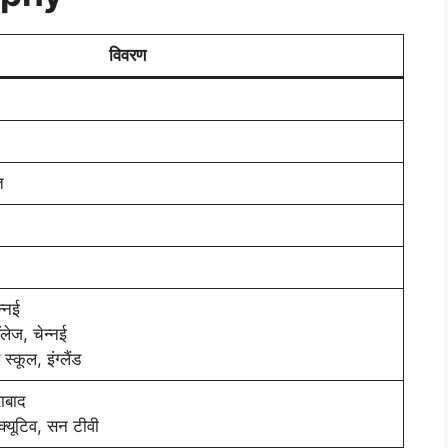
विवरण
त
न्नई
लेज, चेन्नई
्कूल, इंग्लैंड
ाबाद
ीक्यूटिव, सन टीवी