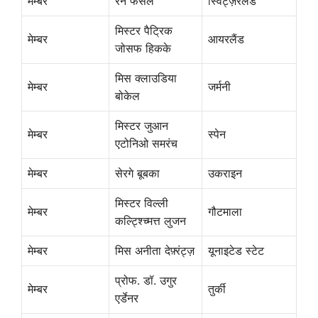
मेम्बर
रेने फसेल
स्विट्ज़रलैंड
मिस्टर पैट्रिक
मेम्बर
आयरलैंड
जोसफ हिकके
मिस क्लाउडिया
मेम्बर
जर्मनी
बोकेल
मिस्टर जुआन
मेम्बर
स्पेन
एटोनिओ समरंच
मेम्बर
सेरगे बूबका
उकराइन
मिस्टर विल्ली
मेम्बर
गौटमाला
कल्ट्श्च्मित्त लुजन
मेम्बर
मिस अनीता देफ़्रंट्ज़
यूनाइटेड स्टेट
प्रोफ. डॉ. उगुर
मेम्बर
तुर्की
एर्डेनर