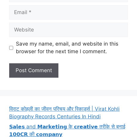
Email
Website
Save my name, email, and website in this
browser for the next time I comment.
विराट कोहली का जीवन परिचय और रिकार्ड्स | Virat Kohli
Biography Records Centuries In Hindi
𝗦𝗮𝗹𝗲𝘀 and 𝗠𝗮𝗿𝗸𝗲𝘁𝗶𝗻𝗴 के 𝗰𝗿𝗲𝗮𝘁𝗶𝘃𝗲 तरीके से बनाई
𝟭𝟬𝟬𝗖𝗥 की 𝗰𝗼𝗺𝗽𝗮𝗻𝘆