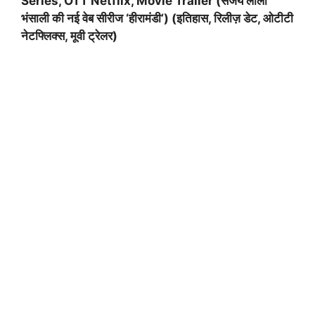
Series, OTT Netflix, Movie Trailer (संजय लीला
भंसाली की नई वेब सीरीज ‘हीरामंडी’) (इतिहास, रिलीज़ डेट, ओटीटी
नेटफ्लिक्स, मूवी ट्रेलर)