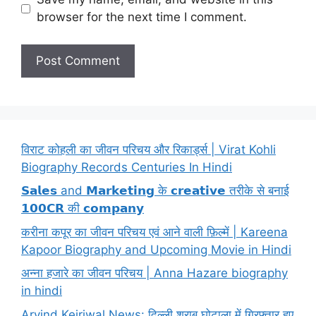
browser for the next time I comment.
विराट कोहली का जीवन परिचय और रिकार्ड्स | Virat Kohli
Biography Records Centuries In Hindi
𝗦𝗮𝗹𝗲𝘀 and 𝗠𝗮𝗿𝗸𝗲𝘁𝗶𝗻𝗴 के 𝗰𝗿𝗲𝗮𝘁𝗶𝘃𝗲 तरीके से बनाई
𝟭𝟬𝟬𝗖𝗥 की 𝗰𝗼𝗺𝗽𝗮𝗻𝘆
करीना कपूर का जीवन परिचय एवं आने वाली फ़िल्में | Kareena
Kapoor Biography and Upcoming Movie in Hindi
अन्ना हजारे का जीवन परिचय | Anna Hazare biography
in hindi
Arvind Kejriwal News: दिल्ली शराब घोटाला में गिरफ्तार हुए