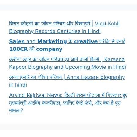
विराट कोहली का जीवन परिचय और रिकार्ड्स | Virat Kohli
Biography Records Centuries In Hindi
𝗦𝗮𝗹𝗲𝘀 and 𝗠𝗮𝗿𝗸𝗲𝘁𝗶𝗻𝗴 के 𝗰𝗿𝗲𝗮𝘁𝗶𝘃𝗲 तरीके से बनाई
𝟭𝟬𝟬𝗖𝗥 की 𝗰𝗼𝗺𝗽𝗮𝗻𝘆
करीना कपूर का जीवन परिचय एवं आने वाली फ़िल्में | Kareena
Kapoor Biography and Upcoming Movie in Hindi
अन्ना हजारे का जीवन परिचय | Anna Hazare biography
in hindi
Arvind Kejriwal News: दिल्ली शराब घोटाला में गिरफ्तार हुए
मुख्यमंत्री अरविंद केजरीवाल, जानिए कैसे फंसे, और क्या है पूरा
मामला?