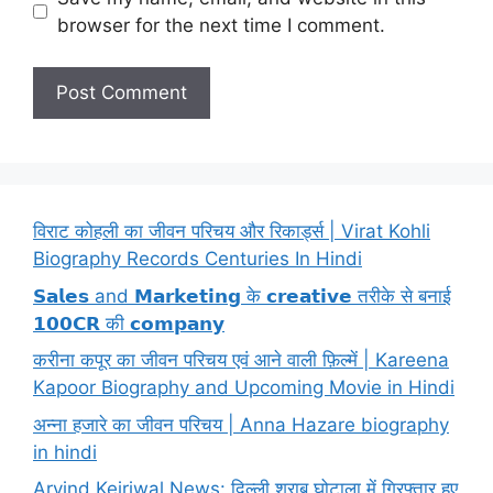
browser for the next time I comment.
विराट कोहली का जीवन परिचय और रिकार्ड्स | Virat Kohli
Biography Records Centuries In Hindi
𝗦𝗮𝗹𝗲𝘀 and 𝗠𝗮𝗿𝗸𝗲𝘁𝗶𝗻𝗴 के 𝗰𝗿𝗲𝗮𝘁𝗶𝘃𝗲 तरीके से बनाई
𝟭𝟬𝟬𝗖𝗥 की 𝗰𝗼𝗺𝗽𝗮𝗻𝘆
करीना कपूर का जीवन परिचय एवं आने वाली फ़िल्में | Kareena
Kapoor Biography and Upcoming Movie in Hindi
अन्ना हजारे का जीवन परिचय | Anna Hazare biography
in hindi
Arvind Kejriwal News: दिल्ली शराब घोटाला में गिरफ्तार हुए