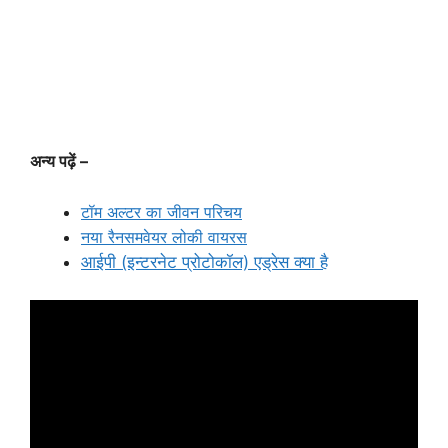
अन्य पढ़ें –
टॉम अल्टर का जीवन परिचय
नया रैनसमवेयर लोकी वायरस
आईपी (इन्टरनेट प्रोटोकॉल) एड्रेस क्या है