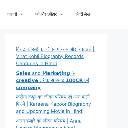
कहानी
पर्व और त्यौहार
हिन्दी लेख
विराट कोहली का जीवन परिचय और रिकार्ड्स |
Virat Kohli Biography Records
Centuries In Hindi
𝗦𝗮𝗹𝗲𝘀 and 𝗠𝗮𝗿𝗸𝗲𝘁𝗶𝗻𝗴 के
𝗰𝗿𝗲𝗮𝘁𝗶𝘃𝗲 तरीके से बनाई 𝟭𝟬𝟬𝗖𝗥 की
𝗰𝗼𝗺𝗽𝗮𝗻𝘆
करीना कपूर का जीवन परिचय एवं आने वाली
फ़िल्में | Kareena Kapoor Biography
and Upcoming Movie in Hindi
अन्ना हजारे का जीवन परिचय | Anna
Hazare biography in hindi