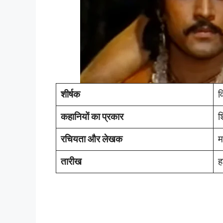
शीर्षक
व
कहानियों का प्रकार
श
रचियता और लेखक
म
तारीख
ह