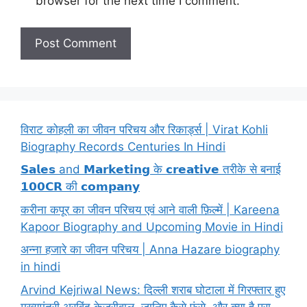
browser for the next time I comment.
विराट कोहली का जीवन परिचय और रिकार्ड्स | Virat Kohli
Biography Records Centuries In Hindi
𝗦𝗮𝗹𝗲𝘀 and 𝗠𝗮𝗿𝗸𝗲𝘁𝗶𝗻𝗴 के 𝗰𝗿𝗲𝗮𝘁𝗶𝘃𝗲 तरीके से बनाई
𝟭𝟬𝟬𝗖𝗥 की 𝗰𝗼𝗺𝗽𝗮𝗻𝘆
करीना कपूर का जीवन परिचय एवं आने वाली फ़िल्में | Kareena
Kapoor Biography and Upcoming Movie in Hindi
अन्ना हजारे का जीवन परिचय | Anna Hazare biography
in hindi
Arvind Kejriwal News: दिल्ली शराब घोटाला में गिरफ्तार हुए
मुख्यमंत्री अरविंद केजरीवाल, जानिए कैसे फंसे, और क्या है पूरा