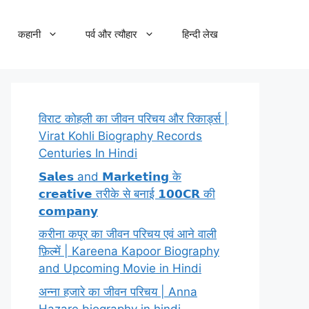
कहानी
पर्व और त्यौहार
हिन्दी लेख
विराट कोहली का जीवन परिचय और रिकार्ड्स |
Virat Kohli Biography Records
Centuries In Hindi
𝗦𝗮𝗹𝗲𝘀 and 𝗠𝗮𝗿𝗸𝗲𝘁𝗶𝗻𝗴 के
𝗰𝗿𝗲𝗮𝘁𝗶𝘃𝗲 तरीके से बनाई 𝟭𝟬𝟬𝗖𝗥 की
𝗰𝗼𝗺𝗽𝗮𝗻𝘆
करीना कपूर का जीवन परिचय एवं आने वाली
फ़िल्में | Kareena Kapoor Biography
and Upcoming Movie in Hindi
अन्ना हजारे का जीवन परिचय | Anna
Hazare biography in hindi