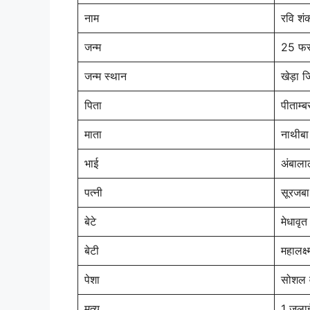
नाम
रवि शं
जन्म
25 फर
जन्म स्थान
खेड़ा ज
पिता
पीताम्ब
माता
नाथीबा
भाई
अंबाला
पत्नी
सूरजबा
बेटे
मेधावृत
बेटी
महालक्ष्
पेशा
सोशल व
मृत्यु
1 जुल