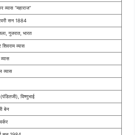
कर व्यास “महाराज”
वरी सन 1884
िला, गुजरात, भारत
र शिवराम व्यास
 व्यास
ल व्यास
 (पंडितजी), विष्णुभाई
मी बेन
र्कर
ाई सन 1984