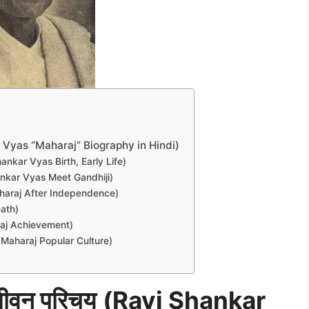
kar Vyas “Maharaj” Biography in Hindi)
Shankar Vyas Birth, Early Life)
 Shankar Vyas Meet Gandhiji)
Maharaj After Independence)
eath)
araj Achievement)
kar Maharaj Popular Culture)
जीवन परिचय
(Ravi Shankar