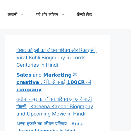
कहानी
पर्व और त्यौहार
हिन्दी लेख
विराट कोहली का जीवन परिचय और रिकार्ड्स |
Virat Kohli Biography Records
Centuries In Hindi
𝗦𝗮𝗹𝗲𝘀 and 𝗠𝗮𝗿𝗸𝗲𝘁𝗶𝗻𝗴 के
𝗰𝗿𝗲𝗮𝘁𝗶𝘃𝗲 तरीके से बनाई 𝟭𝟬𝟬𝗖𝗥 की
𝗰𝗼𝗺𝗽𝗮𝗻𝘆
करीना कपूर का जीवन परिचय एवं आने वाली
फ़िल्में | Kareena Kapoor Biography
and Upcoming Movie in Hindi
अन्ना हजारे का जीवन परिचय | Anna
Hazare biography in hindi