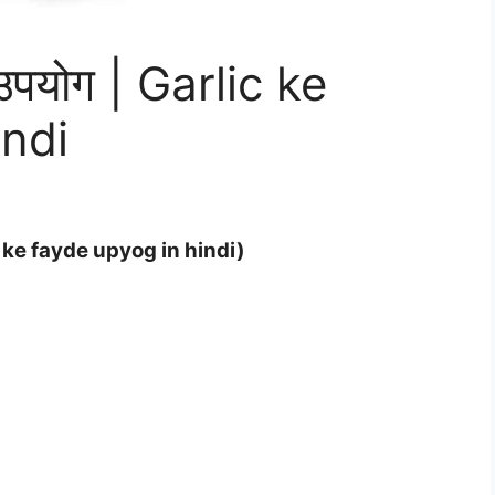
उपयोग | Garlic ke
indi
n) ke fayde upyog in hindi)