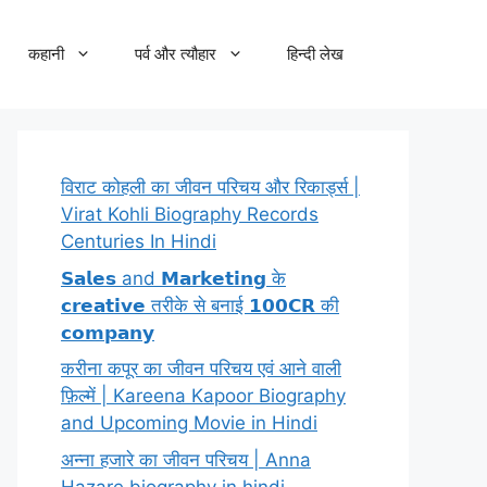
कहानी
पर्व और त्यौहार
हिन्दी लेख
विराट कोहली का जीवन परिचय और रिकार्ड्स |
Virat Kohli Biography Records
Centuries In Hindi
𝗦𝗮𝗹𝗲𝘀 and 𝗠𝗮𝗿𝗸𝗲𝘁𝗶𝗻𝗴 के
𝗰𝗿𝗲𝗮𝘁𝗶𝘃𝗲 तरीके से बनाई 𝟭𝟬𝟬𝗖𝗥 की
𝗰𝗼𝗺𝗽𝗮𝗻𝘆
करीना कपूर का जीवन परिचय एवं आने वाली
फ़िल्में | Kareena Kapoor Biography
and Upcoming Movie in Hindi
अन्ना हजारे का जीवन परिचय | Anna
Hazare biography in hindi