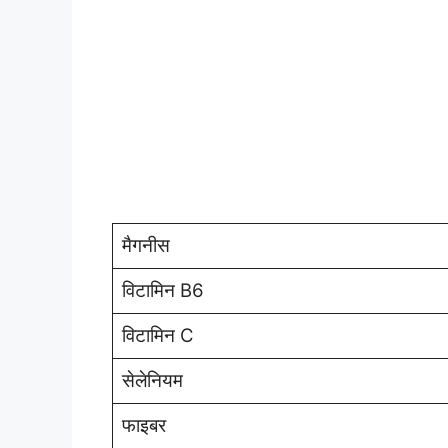
मैगनीस
विटामिन B6
विटामिन C
सेलेनियम
फाइबर