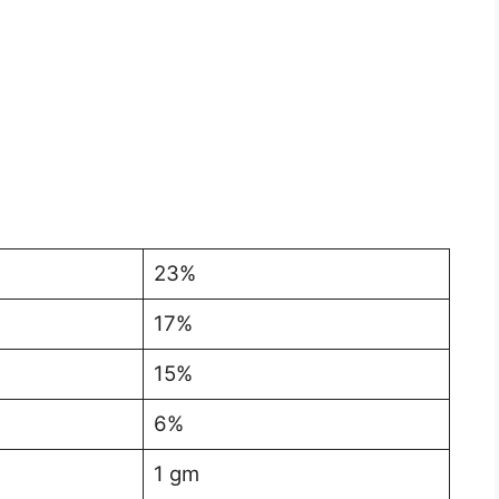
23%
17%
15%
6%
1 gm