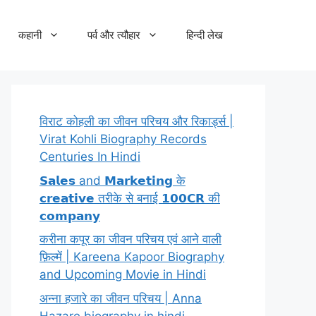
कहानी
पर्व और त्यौहार
हिन्दी लेख
विराट कोहली का जीवन परिचय और रिकार्ड्स |
Virat Kohli Biography Records
Centuries In Hindi
𝗦𝗮𝗹𝗲𝘀 and 𝗠𝗮𝗿𝗸𝗲𝘁𝗶𝗻𝗴 के
𝗰𝗿𝗲𝗮𝘁𝗶𝘃𝗲 तरीके से बनाई 𝟭𝟬𝟬𝗖𝗥 की
𝗰𝗼𝗺𝗽𝗮𝗻𝘆
करीना कपूर का जीवन परिचय एवं आने वाली
फ़िल्में | Kareena Kapoor Biography
and Upcoming Movie in Hindi
अन्ना हजारे का जीवन परिचय | Anna
Hazare biography in hindi