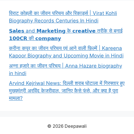
विराट कोहली का जीवन परिचय और रिकार्ड्स | Virat Kohli
Biography Records Centuries In Hindi
𝗦𝗮𝗹𝗲𝘀 and 𝗠𝗮𝗿𝗸𝗲𝘁𝗶𝗻𝗴 के 𝗰𝗿𝗲𝗮𝘁𝗶𝘃𝗲 तरीके से बनाई
𝟭𝟬𝟬𝗖𝗥 की 𝗰𝗼𝗺𝗽𝗮𝗻𝘆
करीना कपूर का जीवन परिचय एवं आने वाली फ़िल्में | Kareena
Kapoor Biography and Upcoming Movie in Hindi
अन्ना हजारे का जीवन परिचय | Anna Hazare biography
in hindi
Arvind Kejriwal News: दिल्ली शराब घोटाला में गिरफ्तार हुए
मुख्यमंत्री अरविंद केजरीवाल, जानिए कैसे फंसे, और क्या है पूरा
मामला?
© 2026 Deepawali