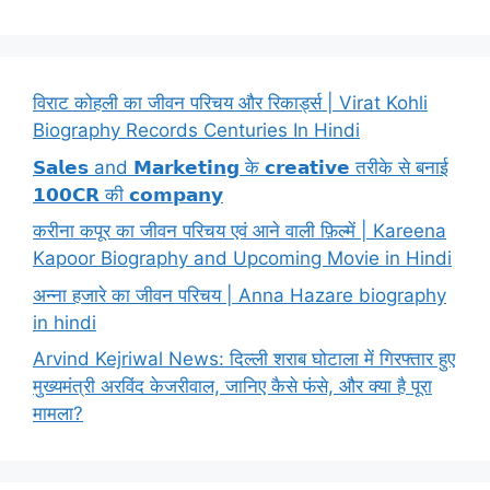
विराट कोहली का जीवन परिचय और रिकार्ड्स | Virat Kohli
Biography Records Centuries In Hindi
𝗦𝗮𝗹𝗲𝘀 and 𝗠𝗮𝗿𝗸𝗲𝘁𝗶𝗻𝗴 के 𝗰𝗿𝗲𝗮𝘁𝗶𝘃𝗲 तरीके से बनाई
𝟭𝟬𝟬𝗖𝗥 की 𝗰𝗼𝗺𝗽𝗮𝗻𝘆
करीना कपूर का जीवन परिचय एवं आने वाली फ़िल्में | Kareena
Kapoor Biography and Upcoming Movie in Hindi
अन्ना हजारे का जीवन परिचय | Anna Hazare biography
in hindi
Arvind Kejriwal News: दिल्ली शराब घोटाला में गिरफ्तार हुए
मुख्यमंत्री अरविंद केजरीवाल, जानिए कैसे फंसे, और क्या है पूरा
मामला?