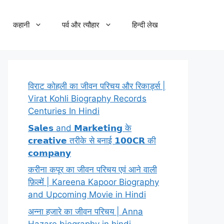
कहानी
पर्व और त्यौहार
हिन्दी लेख
विराट कोहली का जीवन परिचय और रिकार्ड्स |
Virat Kohli Biography Records
Centuries In Hindi
𝗦𝗮𝗹𝗲𝘀 and 𝗠𝗮𝗿𝗸𝗲𝘁𝗶𝗻𝗴 के
𝗰𝗿𝗲𝗮𝘁𝗶𝘃𝗲 तरीके से बनाई 𝟭𝟬𝟬𝗖𝗥 की
𝗰𝗼𝗺𝗽𝗮𝗻𝘆
करीना कपूर का जीवन परिचय एवं आने वाली
फ़िल्में | Kareena Kapoor Biography
and Upcoming Movie in Hindi
अन्ना हजारे का जीवन परिचय | Anna
Hazare biography in hindi