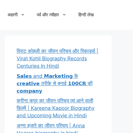
कहानी
पर्व और त्यौहार
हिन्दी लेख
विराट कोहली का जीवन परिचय और रिकार्ड्स |
Virat Kohli Biography Records
Centuries In Hindi
𝗦𝗮𝗹𝗲𝘀 and 𝗠𝗮𝗿𝗸𝗲𝘁𝗶𝗻𝗴 के
𝗰𝗿𝗲𝗮𝘁𝗶𝘃𝗲 तरीके से बनाई 𝟭𝟬𝟬𝗖𝗥 की
𝗰𝗼𝗺𝗽𝗮𝗻𝘆
करीना कपूर का जीवन परिचय एवं आने वाली
फ़िल्में | Kareena Kapoor Biography
and Upcoming Movie in Hindi
अन्ना हजारे का जीवन परिचय | Anna
Hazare biography in hindi