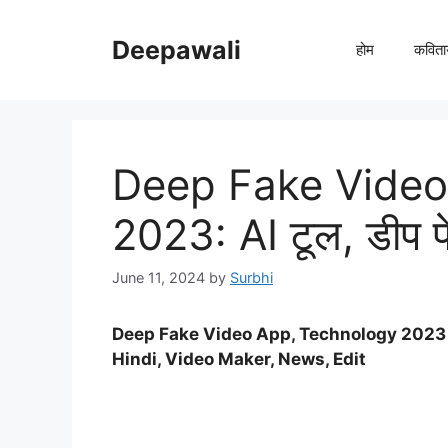
Skip
to
Deepawali
होम
कविता
content
Deep Fake Video
2023: AI टूल, डीप फे
June 11, 2024
by
Surbhi
Deep Fake Video App
,
Technology
202
Hindi
,
Video Maker
,
News
,
Edit