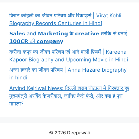
विराट कोहली का जीवन परिचय और रिकार्ड्स | Virat Kohli
Biography Records Centuries In Hindi
𝗦𝗮𝗹𝗲𝘀 and 𝗠𝗮𝗿𝗸𝗲𝘁𝗶𝗻𝗴 के 𝗰𝗿𝗲𝗮𝘁𝗶𝘃𝗲 तरीके से बनाई
𝟭𝟬𝟬𝗖𝗥 की 𝗰𝗼𝗺𝗽𝗮𝗻𝘆
करीना कपूर का जीवन परिचय एवं आने वाली फ़िल्में | Kareena
Kapoor Biography and Upcoming Movie in Hindi
अन्ना हजारे का जीवन परिचय | Anna Hazare biography
in hindi
Arvind Kejriwal News: दिल्ली शराब घोटाला में गिरफ्तार हुए
मुख्यमंत्री अरविंद केजरीवाल, जानिए कैसे फंसे, और क्या है पूरा
मामला?
© 2026 Deepawali