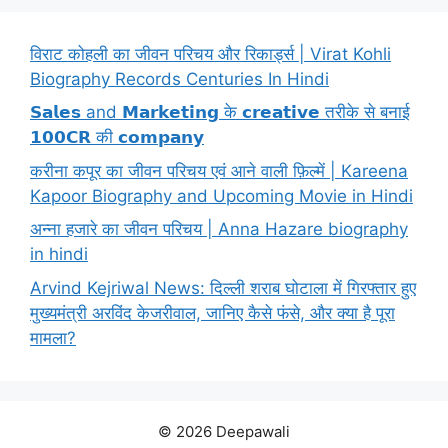
विराट कोहली का जीवन परिचय और रिकार्ड्स | Virat Kohli
Biography Records Centuries In Hindi
𝗦𝗮𝗹𝗲𝘀 and 𝗠𝗮𝗿𝗸𝗲𝘁𝗶𝗻𝗴 के 𝗰𝗿𝗲𝗮𝘁𝗶𝘃𝗲 तरीके से बनाई
𝟭𝟬𝟬𝗖𝗥 की 𝗰𝗼𝗺𝗽𝗮𝗻𝘆
करीना कपूर का जीवन परिचय एवं आने वाली फ़िल्में | Kareena
Kapoor Biography and Upcoming Movie in Hindi
अन्ना हजारे का जीवन परिचय | Anna Hazare biography
in hindi
Arvind Kejriwal News: दिल्ली शराब घोटाला में गिरफ्तार हुए
मुख्यमंत्री अरविंद केजरीवाल, जानिए कैसे फंसे, और क्या है पूरा
मामला?
© 2026 Deepawali