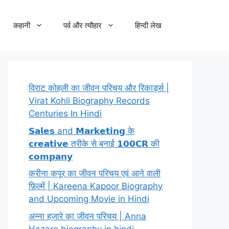
कहानी
पर्व और त्यौहार
हिन्दी लेख
विराट कोहली का जीवन परिचय और रिकार्ड्स |
Virat Kohli Biography Records
Centuries In Hindi
𝗦𝗮𝗹𝗲𝘀 and 𝗠𝗮𝗿𝗸𝗲𝘁𝗶𝗻𝗴 के
𝗰𝗿𝗲𝗮𝘁𝗶𝘃𝗲 तरीके से बनाई 𝟭𝟬𝟬𝗖𝗥 की
𝗰𝗼𝗺𝗽𝗮𝗻𝘆
करीना कपूर का जीवन परिचय एवं आने वाली
फ़िल्में | Kareena Kapoor Biography
and Upcoming Movie in Hindi
अन्ना हजारे का जीवन परिचय | Anna
Hazare biography in hindi