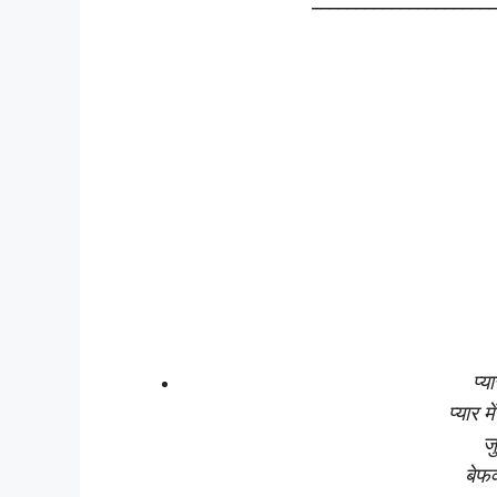
____________________
प्य
प्यार म
जु
बेफव