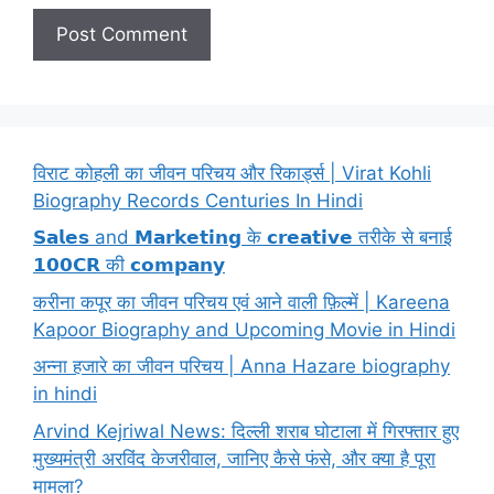
विराट कोहली का जीवन परिचय और रिकार्ड्स | Virat Kohli
Biography Records Centuries In Hindi
𝗦𝗮𝗹𝗲𝘀 and 𝗠𝗮𝗿𝗸𝗲𝘁𝗶𝗻𝗴 के 𝗰𝗿𝗲𝗮𝘁𝗶𝘃𝗲 तरीके से बनाई
𝟭𝟬𝟬𝗖𝗥 की 𝗰𝗼𝗺𝗽𝗮𝗻𝘆
करीना कपूर का जीवन परिचय एवं आने वाली फ़िल्में | Kareena
Kapoor Biography and Upcoming Movie in Hindi
अन्ना हजारे का जीवन परिचय | Anna Hazare biography
in hindi
Arvind Kejriwal News: दिल्ली शराब घोटाला में गिरफ्तार हुए
मुख्यमंत्री अरविंद केजरीवाल, जानिए कैसे फंसे, और क्या है पूरा
मामला?