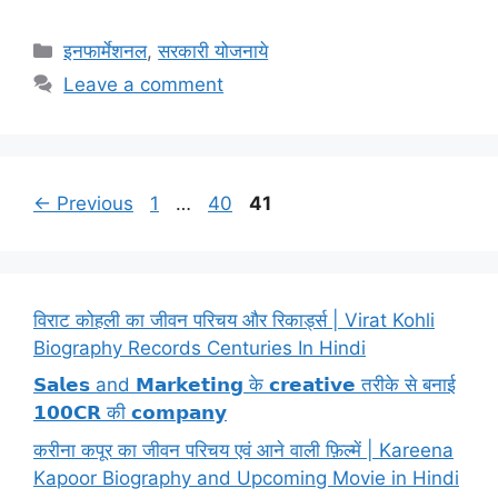
Categories
इनफार्मेशनल
,
सरकारी योजनाये
Leave a comment
Page
Page
Page
←
Previous
1
…
40
41
विराट कोहली का जीवन परिचय और रिकार्ड्स | Virat Kohli
Biography Records Centuries In Hindi
𝗦𝗮𝗹𝗲𝘀 and 𝗠𝗮𝗿𝗸𝗲𝘁𝗶𝗻𝗴 के 𝗰𝗿𝗲𝗮𝘁𝗶𝘃𝗲 तरीके से बनाई
𝟭𝟬𝟬𝗖𝗥 की 𝗰𝗼𝗺𝗽𝗮𝗻𝘆
करीना कपूर का जीवन परिचय एवं आने वाली फ़िल्में | Kareena
Kapoor Biography and Upcoming Movie in Hindi